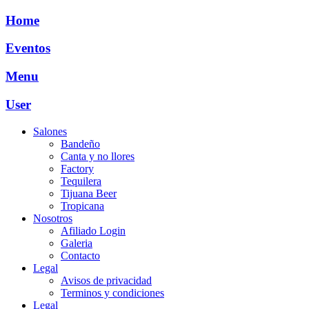
Ir
Home
al
contenido
Eventos
Menu
User
Salones
Bandeño
Canta y no llores
Factory
Tequilera
Tijuana Beer
Tropicana
Nosotros
Afiliado Login
Galeria
Contacto
Legal
Avisos de privacidad
Terminos y condiciones
Legal