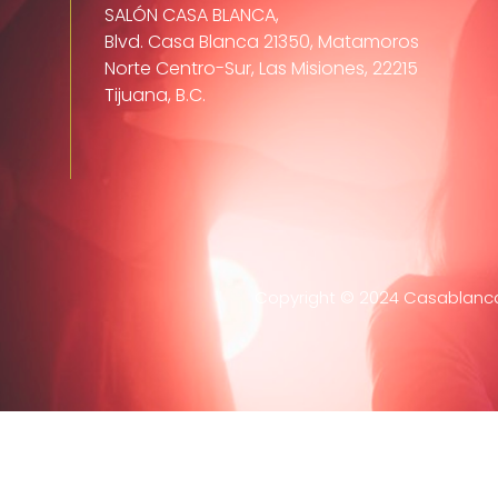
SALÓN CASA BLANCA,
Blvd. Casa Blanca 21350, Matamoros
Norte Centro-Sur, Las Misiones, 22215
Tijuana, B.C.
Copyright © 2024 Casablanca 
Home
Evento