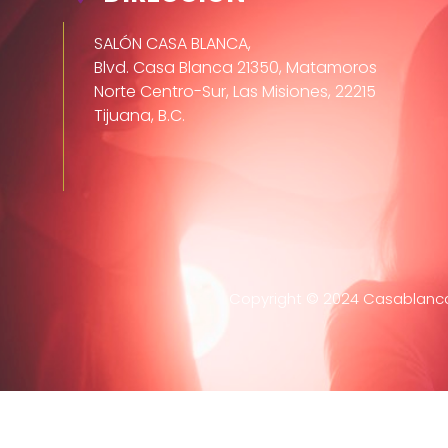
SALÓN CASA BLANCA,
Blvd. Casa Blanca 21350, Matamoros
Norte Centro-Sur, Las Misiones, 22215
Tijuana, B.C.
Copyright © 2024 Casablanca 
Home
Evento