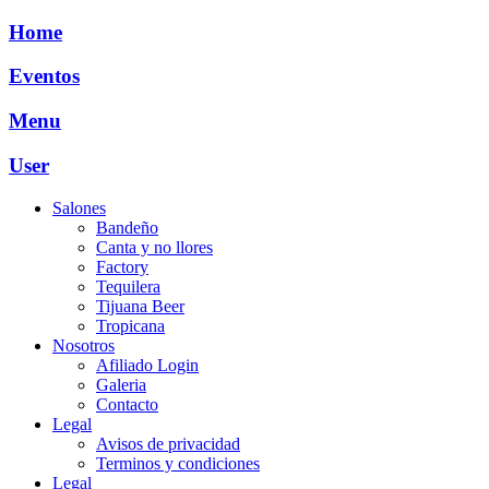
Ir
Home
al
contenido
Eventos
Menu
User
Salones
Bandeño
Canta y no llores
Factory
Tequilera
Tijuana Beer
Tropicana
Nosotros
Afiliado Login
Galeria
Contacto
Legal
Avisos de privacidad
Terminos y condiciones
Legal