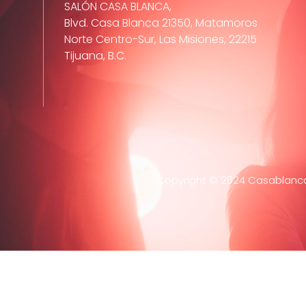
SALÓN CASA BLANCA,
Blvd. Casa Blanca 21350, Matamoros
Norte Centro-Sur, Las Misiones, 22215
Tijuana, B.C.
Copyright © 2024 Casablanca 
Home
Evento