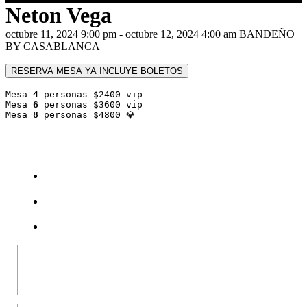
Neton Vega
octubre 11, 2024 9:00 pm - octubre 12, 2024 4:00 am
BANDEÑO
BY CASABLANCA
RESERVA MESA YA INCLUYE BOLETOS
Mesa 
4
 personas $2400 vip
Mesa 
6
 personas $3600 vip
Mesa 
8
 personas $4800 💎
DIRECCIÓN
TELÉFONOS
HORARIOS
SALÓN CASA BLANCA,
Blvd. Casa Blanca 21350, Matamoros Norte Centro-
Sur, Las Misiones, 22215 Tijuana, B.C.