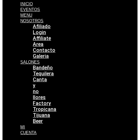
INICIO
EVENTOS
MENU
NOSOTROS
Afiliado
Login
Affiliate
Area
Contacto
Galeria
SALONES
Bandeño
Tequilera
Canta
y
no
llores
Factory
Tropicana
Tijuana
Beer
MI
CUENTA