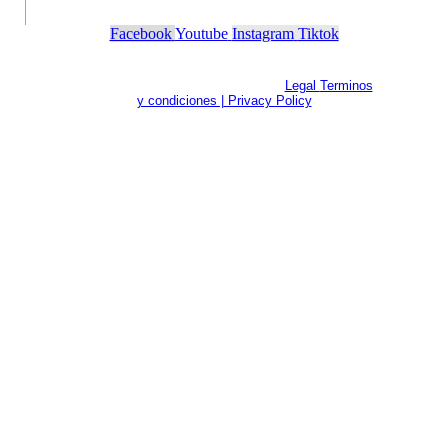
(664) 301 0228
Lunes a Domingo 6 pm a 6 am
Facebook
Youtube
Instagram
Tiktok
Copyright © 2024 Casablanca Centro De
Espectaculos. All Rights Reserved.
Legal
Terminos
y condiciones |
Privacy Policy