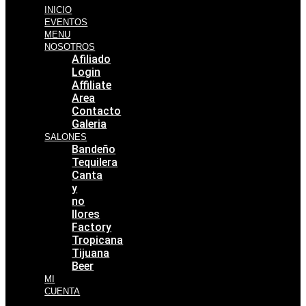
INICIO
EVENTOS
MENU
NOSOTROS
Afiliado
Login
Affiliate
Area
Contacto
Galeria
SALONES
Bandeño
Tequilera
Canta
y
no
llores
Factory
Tropicana
Tijuana
Beer
MI
CUENTA