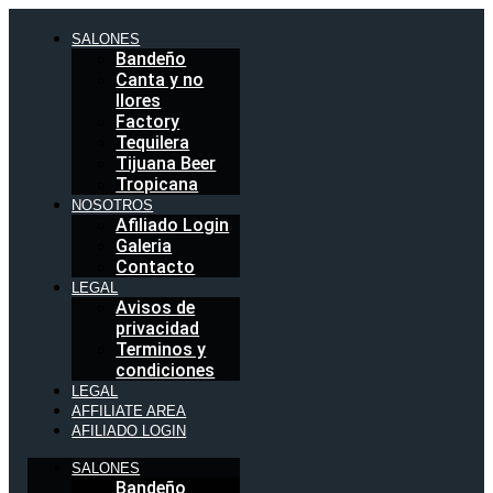
Ir
al
SALONES
contenido
Bandeño
Canta y no
llores
Factory
Tequilera
Tijuana Beer
Tropicana
NOSOTROS
Afiliado Login
Galeria
Contacto
LEGAL
Avisos de
privacidad
Terminos y
condiciones
LEGAL
AFFILIATE AREA
AFILIADO LOGIN
SALONES
Bandeño