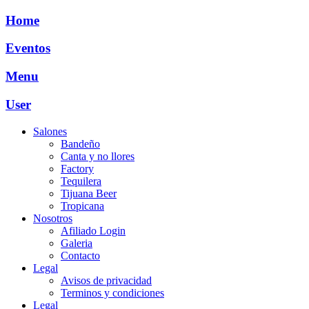
Ir
Home
al
contenido
Eventos
Menu
User
Salones
Bandeño
Canta y no llores
Factory
Tequilera
Tijuana Beer
Tropicana
Nosotros
Afiliado Login
Galeria
Contacto
Legal
Avisos de privacidad
Terminos y condiciones
Legal