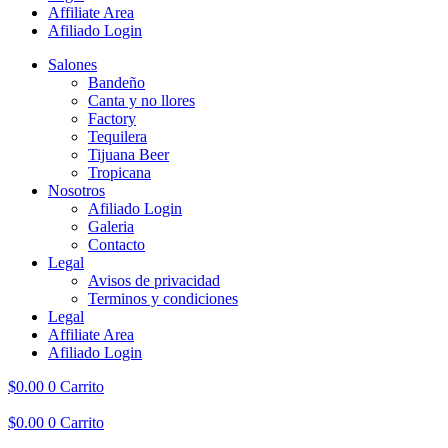
Affiliate Area
Afiliado Login
Salones
Bandeño
Canta y no llores
Factory
Tequilera
Tijuana Beer
Tropicana
Nosotros
Afiliado Login
Galeria
Contacto
Legal
Avisos de privacidad
Terminos y condiciones
Legal
Affiliate Area
Afiliado Login
$
0.00
0
Carrito
$
0.00
0
Carrito