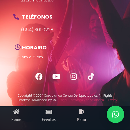
22215 Tijuana, B.C.
TELÉFONOS
(664) 301 0228
HORARIO
6 pm a 6 am
Copyright © 2024 Casablanca Centro De Espectaculos. All Rights
Reserved. Developed by MG
.
Legal
Terminos y condiciones ]
Privacy
Policy
Home
Eventos
Menu
User