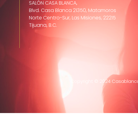
SALÓN CASA BLANCA,
Blvd. Casa Blanca 21350, Matamoros
Norte Centro-Sur, Las Misiones, 22215
Tijuana, B.C.
Copyright © 2024 Casablanca 
Home
Evento